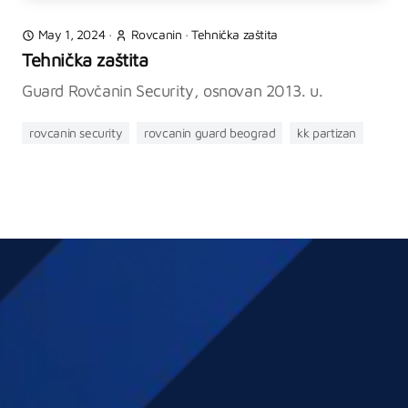
May 1, 2024
·
Rovcanin
·
Tehnička zaštita
Tehnička zaštita
Guard Rovčanin Security, osnovan 2013. u.
rovcanin security
rovcanin guard beograd
kk partizan