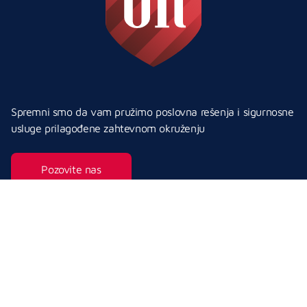
Spremni smo da vam pružimo poslovna rešenja i sigurnosne
usluge prilagođene zahtevnom okruženju
Pozovite nas
Guard Rovčanin Security doo Beograd-Palilula
MB: 20889942
PIB: 107883443